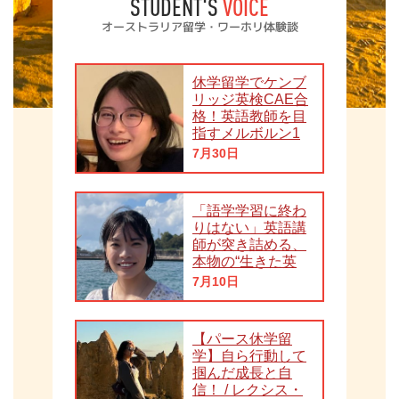
STUDENT'S
VOICE
オーストラリア留学・ワーホリ体験談
休学留学でケンブ
リッジ英検CAE合
格！英語教師を目
指すメルボルン1
年間留学
7月30日
「語学学習に終わ
りはない」英語講
師が突き詰める、
本物の“生きた英
語”
7月10日
【パース休学留
学】自ら行動して
掴んだ成長と自
信！ / レクシス・