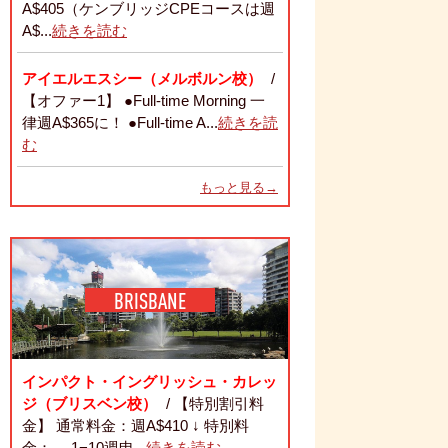
A$405（ケンブリッジCPEコースは週
A$...
続きを読む
アイエルエスシー（メルボルン校）
/
【オファー1】 ●Full-time Morning 一
律週A$365に！ ●Full-time A...
続きを読
む
もっと見る→
BRISBANE
インパクト・イングリッシュ・カレッ
ジ（ブリスベン校）
/ 【特別割引料
金】 通常料金：週A$410 ↓ 特別料
金： 1−10週申...
続きを読む