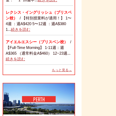
レクシス・イングリッシュ（ブリスベ
ン校）
/ 【特別授業料が適用！】 1〜
4週 ：週A$420 5〜12週 ：週A$380
1...
続きを読む
アイエルエスシー（ブリスベン校）
/
【Full-Time Morning】 1-11週：週
A$365 （通常料金A$460） 12−23週...
続きを読む
もっと見る→
PERTH