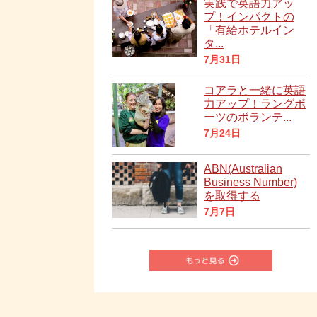
実践で英語力アッ
プ！インパクトの
「有給ホテルイン
タ...
7月31日
コアラと一緒に英語
力アップ！ラングポ
ーツのボランテ...
7月24日
ABN(Australian
Business Number)
を取得する
7月7日