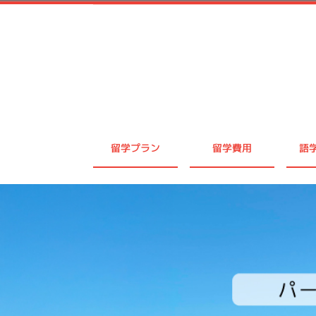
留学プラン
留学費用
語