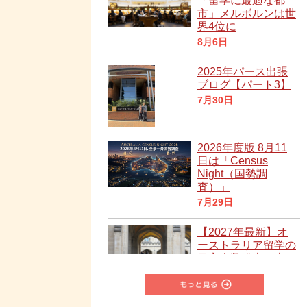
「留学に最適な都
市」メルボルンは世
界4位に
8月6日
2025年パース出張
ブログ【パート3】
7月30日
2026年度版 8月11
日は「Census
Night（国勢調
査）」
7月29日
【2027年最新】オ
ーストラリア留学の
目安人数発表！大
学・専門学校への影
響と対策
7月28日