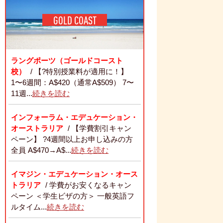
GOLD COAST
ラングポーツ（ゴールドコースト
校）
/ 【?特別授業料が適用に！】
1〜6週間：A$420（通常A$509） 7〜
11週...
続きを読む
インフォーラム・エデュケーション・
オーストラリア
/ 【学費割引キャン
ペーン】 ?4週間以上お申し込みの方
全員 A$470→A$...
続きを読む
イマジン・エデュケーション・オース
トラリア
/ 学費がお安くなるキャン
ペーン ＜学生ビザの方＞ 一般英語フ
ルタイム...
続きを読む