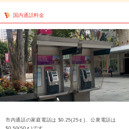
国内通話料金
市内通話の家庭電話は $0.25(25￠)、公衆電話は
$0.50(50￠)です。