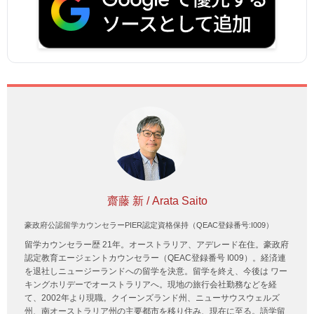
齋藤 新 / Arata Saito
豪政府公認留学カウンセラーPIER認定資格保持（QEAC登録番号:I009）
留学カウンセラー歴 21年。オーストラリア、アデレード在住。豪政府
認定教育エージェントカウンセラー（QEAC登録番号 I009）。経済連
を退社しニュージーランドへの留学を決意。留学を終え、今後は ワー
キングホリデーでオーストラリアへ。現地の旅行会社勤務などを経
て、2002年より現職。クイーンズランド州、ニューサウスウェルズ
州、南オーストラリア州の主要都市を移り住み、現在に至る。語学留