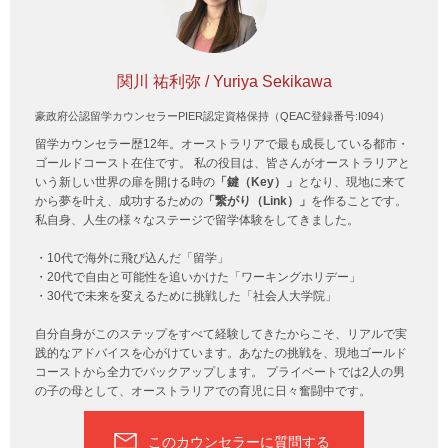
関川 祐利弥 / Yuriya Sekikawa
豪政府公認留学カウンセラーPIER認定資格保持（QEAC登録番号:I094）
留学カウンセラー歴12年。オーストラリアで最も成長している都市・
ゴールドコースト在住です。 私の役目は、皆さんがオーストラリアと
いう新しい世界の扉を開ける時の
「鍵（Key）」
となり、現地に来て
から夢を叶え、成功するための
「繋がり（Link）」
を作ることです。
私自身、人生の様々なステージで留学体験をしてきました。
・10代で海外に飛び込んだ「留学」
・20代で自由と可能性を追いかけた「ワーキングホリデー」
・30代で未来を変えるために挑戦した「社会人大学院」
自分自身がこのステップをすべて経験してきたからこそ、リアルで実
践的なアドバイスを心がけています。あなたの挑戦を、現地ゴールド
コーストから全力でバックアップします。 プライベートでは2人の男
の子の母として、オーストラリアでの育児に日々奮闘中です。
このカウンセラーに質問する