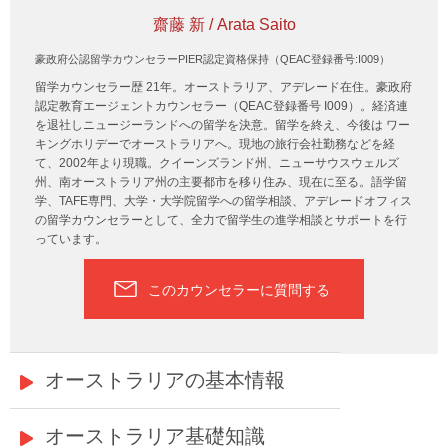
齋藤 新 / Arata Saito
豪政府公認留学カウンセラーPIER認定資格保持（QEAC登録番号:I009）
留学カウンセラー歴 21年。オーストラリア、アデレード在住。豪政府
認定教育エージェントカウンセラー（QEAC登録番号 I009）。経済連
を退社しニュージーランドへの留学を決意。留学を終え、今後は ワー
キングホリデーでオーストラリアへ。現地の旅行会社勤務などを経
て、2002年より現職。クイーンズランド州、ニューサウスウェルズ
州、南オーストラリア州の主要都市を移り住み、現在に至る。語学留
学、TAFE専門、大学・大学院留学への留学相談、アデレードオフィス
の留学カウンセラーとして、全力で留学生の進学相談とサポートを行
っています。
このカウンセラーに質問する
オーストラリアの基本情報
オーストラリア基礎知識