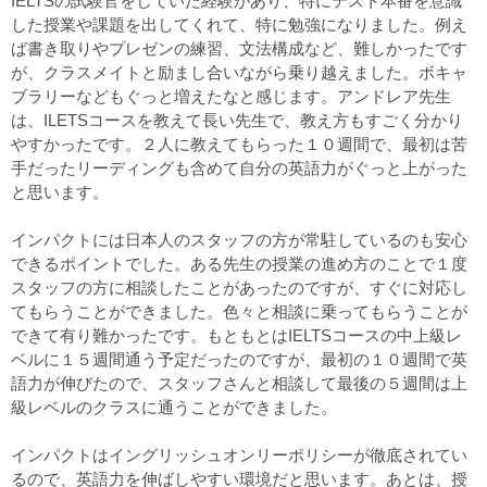
IELTSの試験官をしていた経験があり、特にテスト本番を意識
した授業や課題を出してくれて、特に勉強になりました。例え
ば書き取りやプレゼンの練習、文法構成など、難しかったです
が、クラスメイトと励まし合いながら乗り越えました。ボキャ
ブラリーなどもぐっと増えたなと感じます。アンドレア先生
は、ILETSコースを教えて長い先生で、教え方もすごく分かり
やすかったです。２人に教えてもらった１０週間で、最初は苦
手だったリーディングも含めて自分の英語力がぐっと上がった
と思います。
インパクトには日本人のスタッフの方が常駐しているのも安心
できるポイントでした。ある先生の授業の進め方のことで１度
スタッフの方に相談したことがあったのですが、すぐに対応し
てもらうことができました。色々と相談に乗ってもらうことが
できて有り難かったです。もともとはIELTSコースの中上級レ
ベルに１５週間通う予定だったのですが、最初の１０週間で英
語力が伸びたので、スタッフさんと相談して最後の５週間は上
級レベルのクラスに通うことができました。
インパクトはイングリッシュオンリーポリシーが徹底されてい
るので、英語力を伸ばしやすい環境だと思います。あとは、授