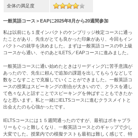
全体の満足度
一般英語コース＞EAPに2025年8月から20週間参加
私は以前にも１度インパクトのケンブリッジ検定コースに通っ
たことがあり、先生がとても良かった印象があり、今回もイン
パクトへの就学を決めました。まずは一般英語コースの中上級
コースから通い、そのあとILETS／EAPコースに進みました。
一般英語コースに通い始めたときはリーディングに苦手意識が
あったので、先生に頼んで追加の課題を出してもらうなどして
数をこなすことで克服していくことができました。一般英語コ
ースの授業はスピーキングの割合が大きいので、クラスを通し
て色々な人と話すことでスピーキングを伸ばすこともできたか
なと思います。私と一緒にIELTSコースに進むクラスメイトと
出会えたのも心強かったです。
IELTSコースには１５週間通ったのですが、最初はボキャブラ
リーもぐっと難しくなり、一般英語コースとのギャップで少し
大変でした。授業内での模擬テストも最初は難しく感じて、特