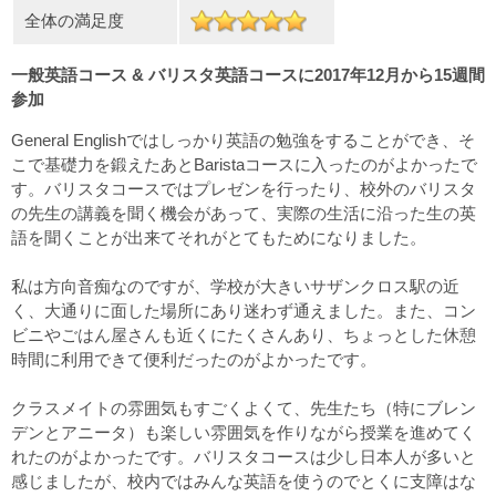
全体の満足度
一般英語コース & バリスタ英語コースに2017年12月から15週間
参加
General Englishではしっかり英語の勉強をすることができ、そ
こで基礎力を鍛えたあとBaristaコースに入ったのがよかったで
す。バリスタコースではプレゼンを行ったり、校外のバリスタ
の先生の講義を聞く機会があって、実際の生活に沿った生の英
語を聞くことが出来てそれがとてもためになりました。
私は方向音痴なのですが、学校が大きいサザンクロス駅の近
く、大通りに面した場所にあり迷わず通えました。また、コン
ビニやごはん屋さんも近くにたくさんあり、ちょっとした休憩
時間に利用できて便利だったのがよかったです。
クラスメイトの雰囲気もすごくよくて、先生たち（特にブレン
デンとアニータ）も楽しい雰囲気を作りながら授業を進めてく
れたのがよかったです。バリスタコースは少し日本人が多いと
感じましたが、校内ではみんな英語を使うのでとくに支障はな