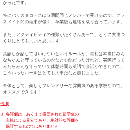
かったです。
特にバリスタコースは５週間同じメンバーで受けるので、クラ
スメイト間の結束が強く、卒業後も連絡を取り合っています。
また、アクティビティの種類がたくさんあって、とくに友達つ
くりにとてもよいと思います。
英語しか話してはいけないというルールが、最初は本当にみん
なちゃんと守っているのかなと心配だったけれど、実際行って
みたらみんな守っていて休憩時間も英語で会話ができたので、
こういったルールはとても大事だなと感じました。
全体として、楽しくフレンドリーな雰囲気のある学校なので、
オススメできます！
ご注意
各評価は、あくまで投票された留学生の
主観による目安であり、絶対的な評価を
保証するものではありません