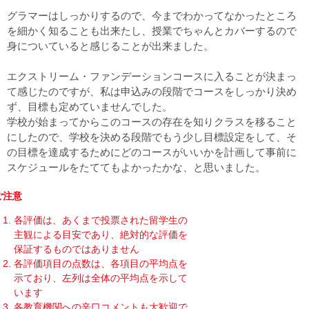
グラマーはしっかりするので、今までわかってなかったところ
を細かく知ることも出来たし、授業でちゃんとカバーするので
身についていると感じることが出来ました。
エクストリーム・ファンデーションコースに入ることが決まっ
て感じたのですが、私は申込みの段階でコースをしっかり決め
ず、目標も定めていませんでした。
学校が始まってからこのコースの存在を知りクラスを移ること
にしたので、学校を決める段階でもう少し目標設定をして、そ
の目標を達成するためにどのコースがいいかを計画して事前に
スケジュールをたててもよかったかな、と思いました。
ご注意
各評価は、あくまで投票された留学生の
主観による目安であり、絶対的な評価を
保証するものではありません
各評価項目の点数は、各項目の平均点を
示ており、左列は全体の平均点を示して
います
各教育機関への辛口コメントも大歓迎で