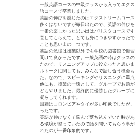
一般英語コースの中級クラスから入ってエクス
語コースで卒業しました。
英語の伸びを感じたのはエクストリームコース
多くはないですが毎日出たので、英語の伸びを
一番の楽しかった思い出はバリスタコースです
意してもらえて、とても身につきやすかったで
ことも思い出の一つです。
英語の勉強は授業以外でも学校の図書館で復習
聞けて良かったです。一般英語の時はクラスの
たので、リスニングアップに役立ったと思いま
ルトークに関しても、みんなで話し合う機会も
た。なので、スピーキングやリスニングに重点
他にも、授業の一環として、グループでお題が
どもやりました。最終的に優勝したグループに
凝らしてくれます。
国籍はコロンビアやタイが多い印象でしたが、
ったです。
英語が伸びなくて悩んで落ち込んでいた時があ
る環境が整っていたので話を聞いてもらう事が
れたのが一番印象的です。