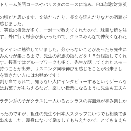
トリーム英語コースやバリスタのコースに進み、FCE試験対策英
の頃だと思います。文法だったり、長文を読んだりなどの宿題が
感じました。
。実践の授業が多く、一対一で教えてくれたので、駄目な所を注
す。外に行く機会が多かったので、クラスみんなで仲良くなれた
をメインに勉強していました。分からないことがあったら先生に
みんなが集まるまで、先生の家族の話などを１５分程話してくれ
す。授業ではグループワークも多く、先生が話してくれたスモー
持つことが出来、リスニング同様伸びを感じることが出来まし
を置きたい方にはお勧めです！
割り当てられて、知らない人にインタビューするというゲームな
はお菓子がもらえるなど、楽しい授業になるように先生も工夫を
ラテン系の子がクラスに一人いるとクラスの雰囲気が和み楽しか
ったのですが、担任の先生や日本人スタッフにいつでも相談でき
出来ました。親身になって励ましてもらえたので、とても支えら