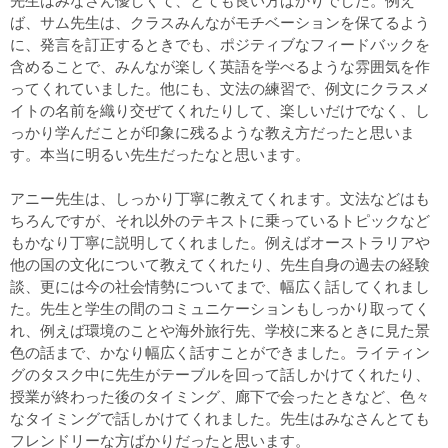
先生はみなさん優しくて、とても良い方ばかりでした。例え
ば、サム先生は、クラスみんながモチベーションを保てるよう
に、発言を訂正するときでも、ポジティブなフィードバックを
含めることで、みんなが楽しく英語を学べるような雰囲気を作
ってくれていました。他にも、文法の練習で、例文にクラスメ
イトの名前を織り交ぜてくれたりして、楽しいだけでなく、し
っかり学んだことが印象に残るような教え方だったと思いま
す。本当に明るい先生だったなと思います。
アニー先生は、しっかり丁寧に教えてくれます。文法などはも
ちろんですが、それ以外のテキストに乗っているトピックなど
もかなり丁寧に説明してくれました。例えばオーストラリアや
他の国の文化について教えてくれたり、先生自身の過去の経験
談、更には今の社会情勢についてまで、幅広く話してくれまし
た。先生と学生の間のコミュニケーションもしっかり取ってく
れ、例えば環境のことや海外旅行先、学校に来るときに見た景
色の話まで、かなり幅広く話すことができました。ライティン
グのタスク中に先生がテーブルを回って話しかけてくれたり、
授業が終わった後のタイミング、廊下で会ったときなど、色々
なタイミングで話しかけてくれました。先生はみなさんとても
フレンドリーな方ばかりだったと思います。