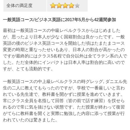
全体の満足度
一般英語コース/ビジネス英語に2017年5月から42週間参加
最初は一般英語コースの中級レベルクラスからはじめました
が、思ったより日本人が少なく国籍割合は良かったです。一般
英語の後のビジネス英語コースを開始した頃はたまたまコース
変更の時期と重なったせいもあり、日本人の割合が高かったの
ですが最終的にはクラス5名程で自分以外は全てラテン系の人で
した。ただ全体的にインパクトは日本人率は割合的に高いので
すが、とても流動的です。
一般英語コースの中上級レベルクラスの時グレッグ, ダニエル先
生の二人に教えてもらったのですが、学校で一番厳しいと言わ
れている先生達で、教科書を開かずに授業を進めていきます。
常にクラス全員を名指して回答（皆の前で話す練習）を扠せら
れるので常に気を抜けない状態です。ただ授業が終わって復習
がてらに教科書を開くと実際に勉強した内容に添って授業が行
われていたのは驚きました。