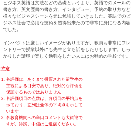
ビジネス英語は文法などの基礎というより、英語でのメールの
書き方、英文歴書の書き方、インタビュー、予約の取り方など
様々なビジネスシーンを元に勉強していきました。英語でのビ
ジネス社会で必用な技術を習得出来たので非常に身になる内容
でした。
インパクトは厳しいイメージがありますが、教員も非常にフレ
ンドリーで授業以外にも先生と立ち話をしたりもします。しっ
かりした環境で楽しく勉強をしたい人にはお勧めの学校です。
ご注意
各評価は、あくまで投票された留学生の
主観による目安であり、絶対的な評価を
保証するものではありません
各評価項目の点数は、各項目の平均点を
示ており、左列は全体の平均点を示して
います
各教育機関への辛口コメントも大歓迎で
すが、誹謗、中傷はご遠慮ください。