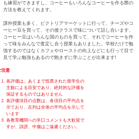
も練習ができますし、コーヒーもいろんなコーヒーを作る際の
方法を教えてくれます。
課外授業も多く、ビクトリアマーケットに行って、チーズやコ
ーヒー豆を買って、その後クラスで味について話し合います。
コーヒー豆はいろんな国のものを買って、それでコーヒーを作
って味をみんなで査定し合う授業もありました。学校だけで勉
強するのではなくカフェやローストの向上などにも行って目で
見て学ぶ勉強もあるので飽きずに学ぶことが出来ます!
ご注意
各評価は、あくまで投票された留学生の
主観による目安であり、絶対的な評価を
保証するものではありません
各評価項目の点数は、各項目の平均点を
示ており、左列は全体の平均点を示して
います
各教育機関への辛口コメントも大歓迎で
すが、誹謗、中傷はご遠慮ください。