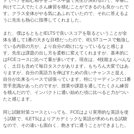
トでペアを組む相手をコース中盤で先生が決めるので、本番に
向けて二人でたくさん練習を積むことができるのも良かったで
す。クラス全体がやる気にあふれていたので、それに答えるよ
うに先生も熱心に指導してくれました。
また、僕はもともとIELTSで良いスコアを取るということが全
体を通して1番の大きな目標だったので、IELSTコースで勉強し
ている内容の方が、より自分の助けになっているなと感じま
す。先生は課題の出し方を柔軟に変えてくれますが、基本的に
はFCEコースに比べて量が多いです。現在は、4技能まんべんな
く、土日も含めて毎日タスクがあります。もちろん大変ではあ
りますが、自分の英語力を伸ばすための良いチャンスと捉え、
自分が出来るペースで頑張っています。特にリーディングに1番
苦手意識があったのですが、授業や課題を通してたくさん練習
を積んだので、インパクトに通い始めた頃に比べると力がつい
たと感じます。
同じ試験対策コースといっても、FCEはより実用的な英語を使
う試験で、ILETSはよりアカデミックな英語が求められる試験
なので、その違いも面白く、飽きずに通うことができました。