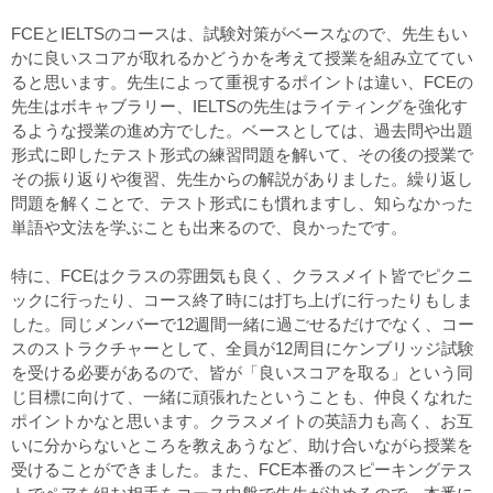
FCEとIELTSのコースは、試験対策がベースなので、先生もい
かに良いスコアが取れるかどうかを考えて授業を組み立ててい
ると思います。先生によって重視するポイントは違い、FCEの
先生はボキャブラリー、IELTSの先生はライティングを強化す
るような授業の進め方でした。ベースとしては、過去問や出題
形式に即したテスト形式の練習問題を解いて、その後の授業で
その振り返りや復習、先生からの解説がありました。繰り返し
問題を解くことで、テスト形式にも慣れますし、知らなかった
単語や文法を学ぶことも出来るので、良かったです。
特に、FCEはクラスの雰囲気も良く、クラスメイト皆でピクニ
ックに行ったり、コース終了時には打ち上げに行ったりもしま
した。同じメンバーで12週間一緒に過ごせるだけでなく、コー
スのストラクチャーとして、全員が12周目にケンブリッジ試験
を受ける必要があるので、皆が「良いスコアを取る」という同
じ目標に向けて、一緒に頑張れたということも、仲良くなれた
ポイントかなと思います。クラスメイトの英語力も高く、お互
いに分からないところを教えあうなど、助け合いながら授業を
受けることができました。また、FCE本番のスピーキングテス