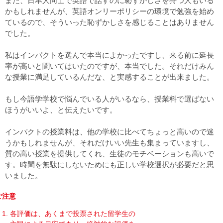
また、日本人同士で英語で話すのに恥ずかしさを持つ人もいる
かもしれませんが、英語オンリーポリシーの環境で勉強を始め
ているので、そういった恥ずかしさを感じることはありません
でした。
私はインパクトを選んで本当によかったですし、来る前に延長
率が高いと聞いてはいたのですが、本当でした。それだけみん
な授業に満足しているんだな、と実感することが出来ました。
もし今語学学校で悩んでいる人がいるなら、授業料で選ばない
ほうがいいよ、と伝えたいです。
インパクトの授業料は、他の学校に比べてちょっと高いので迷
うかもしれませんが、それだけいい先生も集まっていますし、
質の高い授業を提供してくれ、生徒のモチベーションも高いで
す。時間を無駄にしないためにも正しい学校選択が必要だと思
いました。
ご注意
各評価は、あくまで投票された留学生の