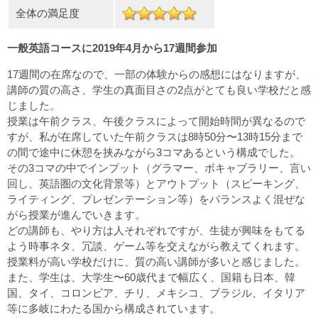
全体の満足度
一般英語コースに2019年4月から17週間参加
17週間の在席なので、一部の体験からの感想にはなりますが、
講師の質の高さ、学生の真面目さの2点がとても良い学校だと感
じました。
授業は午前クラス、午後クラスによって開始時間が異なるので
すが、私が在席していた午前クラスは8時50分〜13時15分まで
の間で途中に休憩を挟みながら3コマあるという構成でした。
その3コマの中でインプット（グラマー、ボキャブラリー、言い
回し、英語圏の文化背景等）とアウトプット（スピーキング、
ライティング、プレゼンテーション等）をバランスよく混ぜな
がら授業が進んでいきます。
どの講師も、やり方は人それぞれですが、生徒が興味をもてる
よう時事ネタ、冗談、ゲーム等を交えながら教えてくれます。
授業料が高い学校だけに、質の高い講師が多いと感じました。
また、学生は、大学生〜60歳代まで幅広く、国籍も日本、韓
国、タイ、コロンビア、チリ、メキシコ、ブラジル、イタリア
等に多岐にわたる国から構成されています。