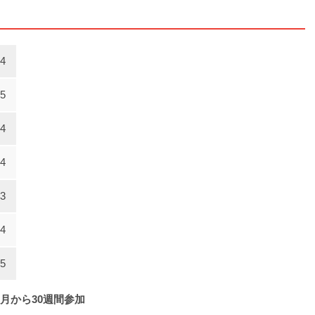
4
5
4
4
3
4
5
6月から30週間参加