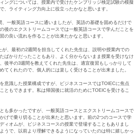
ィングについては、授業内で受けたケンブリッジ検定試験の模擬
で、ライティング力向上に役立ったかなと思います。
間、一般英語コースに通いましたが、英語の基礎を固めるだけで
の後のエクストリームコースでは一般英語コースで学んだことを
習の良い流れを作ることが出来たかなと思います。
たが、最初の2週間を担当してくれた先生は、説明や授業内での
たばかりだったこともあり、よく分からないまま授業を受けなけ
、後半の3週間を教えてくれた先生は、適宜復習もしっかりして
めてくれたので、個人的には楽しく受けることが出来ました。
を意識した授業構成ですが、ビジネスコースではTOIECに焦点
こともできます。私は帰国後に就活のためにTOEICを受けるこ
とも多かったですが、一般英語コースとエクストリームコースで
かげで乗り切ることが出来たと思います。前の2つのコースで学
ディオムが、ビジネスコースの授業で登場することもありまし
ようで、以前より理解できるようになっていたのは特に嬉しかっ