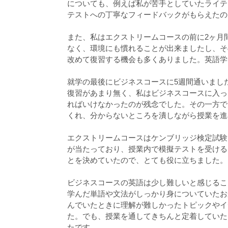
についても、例えば私が苦手としていたライテ
テストへの丁寧なフィードバックがもらえたの
また、私はエクストリームコースの前に2ヶ月
なく、環境にも慣れることが出来ましたし、そ
改めて復習する機会も多くありました。英語学
就学の最後にビジネスコースに5週間通いまし
復習があまり無く、私はビジネスコースに入っ
ればいけなかったのが残念でした。その一方で
くれ、分からないところを潰しながら授業を進
エクストリームコースはケンブリッジ検定試験
が当たっており、授業内で模擬テストを受ける
とを決めていたので、とても役に立ちました。
ビジネスコースの英語は少し難しいと感じるこ
学んだ単語や文法がしっかり身についていたお
んでいたときに理解が難しかったトピックやイ
た。でも、授業を通してきちんと定着していた
たです。