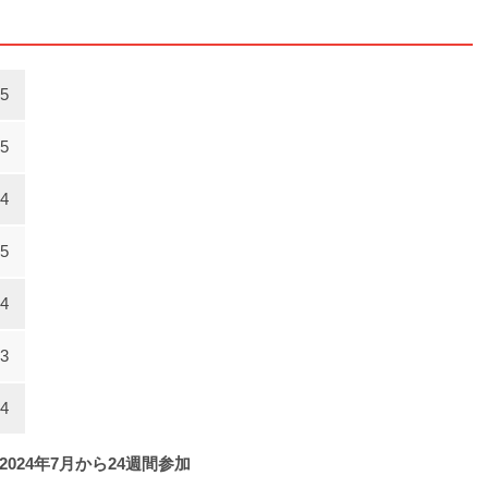
5
5
4
5
4
3
4
24年7月から24週間参加