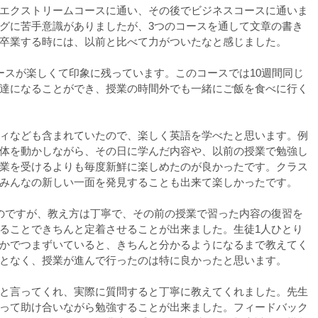
エクストリームコースに通い、その後でビジネスコースに通いま
グに苦手意識がありましたが、3つのコースを通して文章の書き
卒業する時には、以前と比べて力がついたなと感じました。
ースが楽しくて印象に残っています。このコースでは10週間同じ
達になることができ、授業の時間外でも一緒にご飯を食べに行く
ィなども含まれていたので、楽しく英語を学べたと思います。例
体を動かしながら、その日に学んだ内容や、以前の授業で勉強し
業を受けるよりも毎度新鮮に楽しめたのが良かったです。クラス
みんなの新しい一面を発見することも出来て楽しかったです。
のですが、教え方は丁寧で、その前の授業で習った内容の復習を
ることできちんと定着させることが出来ました。生徒1人ひとり
かでつまずいていると、きちんと分かるようになるまで教えてく
となく、授業が進んで行ったのは特に良かったと思います。
と言ってくれ、実際に質問すると丁寧に教えてくれました。先生
って助け合いながら勉強することが出来ました。フィードバック