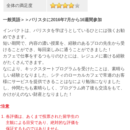
全体の満足度
一般英語＞＞バリスタに2016年7月から16週間参加
インパクトは、バリスタを学ぼうとしているひとには強くお勧
めできます。
短い期間で、内容の濃い授業を、経験のあるプロの先生から受
けることができ、毎回楽しみに通うことができました！
カフェで仕事をするつもりのひとには、レジュメに書ける経験
がたくさんできます。
なにより、キックスタートプログラムを受けたことは、素晴ら
しい経験となりました。シティのローカルカフェで常連のお客
様にサービスを提供できることはなにより勉強になりました
し、仲間たちも素晴らしく、プログラム終了後も交流をもて、
かけがえのない財産となりました！
ご注意
各評価は、あくまで投票された留学生の
主観による目安であり、絶対的な評価を
保証するものではありません