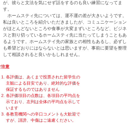
が、彼らと文法を気にせず話をするのも良い練習になってま
す。
ホームスティ先については、運不運の差が大きいようです。
私は良いところを紹介いただきましたが、コミュニケーション
がほとんどないところや食事が大変まずいところなど、ビジネ
スと割り切っているホームスティ先に当たってしまうこともあ
るようです。ホームステイ先の家族との相性もあるし、必ずし
も希望どおりにはならないとは思いますが、事前に要望を整理
して相談されると良いかもしれません。
ご注意
各評価は、あくまで投票された留学生の
主観による目安であり、絶対的な評価を
保証するものではありません
各評価項目の点数は、各項目の平均点を
示ており、左列は全体の平均点を示して
います
各教育機関への辛口コメントも大歓迎で
すが、誹謗、中傷はご遠慮ください。