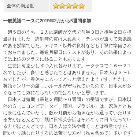
全体の満足度
一般英語コースに2019年2月から6週間参加
週５日のうち、２人の講師が交代で前半３日と後半２日を担
当されました。講師陣の質は大変高く、テンポが速くて緊張感
のある授業でした。テキスト以外の資料なども丁寧に準備され
ておられました。毎週月曜日にテストがあり、その結果によっ
ては上位のクラスに移ることもあります。
生徒は毎週少しずつ入れ替わります。一クラスで１６〜２１
名でしたが、多いと感じたことはありません。日本人は３〜５
名でしたが、春休みに入ってどっと増えたようです。ただし、
英語オンリーの厳しいルールが守られているので、日本人が多
くなっても気にならないのではないかと思います。
日本人は短期（最短２週間〜６週間）の受講ですが、日本以
外の方（コロンビア、タイ、韓国、ブラジル）は、家族ととも
に既に住んでいたり、数か月前から働きながら通っていたりす
る方がほとんどで、既に日常英会話はそれなりに日々使ってい
る方がほとんどです。日本人は文法や書くことは得意ですが、
聞いたり話したりするのは苦手な方が（私も含めて）多いです