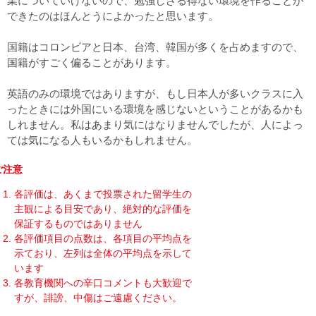
業についていけないので、勉強しざる得ない環境を作ることが
できたのはほんとうによかったと思います。
国籍はコロンビアと日本、台湾、韓国が多くを占めますので、
国籍がすごく偏ることがあります。
英語のみの環境ではありますが、もし日本人が多いクラスに入
ったときには外国にいる環境を感じないということがあるかも
しれません。私はあまり気にはなりませんでしたが、人によっ
ては気になる人もいるかもしれません。
ご注意
各評価は、あくまで投票された留学生の
主観による目安であり、絶対的な評価を
保証するものではありません
各評価項目の点数は、各項目の平均点を
示ており、左列は全体の平均点を示して
います
各教育機関への辛口コメントも大歓迎で
すが、誹謗、中傷はご遠慮ください。