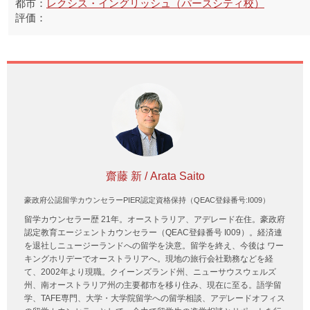
レクシス・イングリッシュ（パースシティ校）
齋藤 新 / Arata Saito
豪政府公認留学カウンセラーPIER認定資格保持（QEAC登録番号:I009）
留学カウンセラー歴 21年。オーストラリア、アデレード在住。豪政府
認定教育エージェントカウンセラー（QEAC登録番号 I009）。経済連
を退社しニュージーランドへの留学を決意。留学を終え、今後は ワー
キングホリデーでオーストラリアへ。現地の旅行会社勤務などを経
て、2002年より現職。クイーンズランド州、ニューサウスウェルズ
州、南オーストラリア州の主要都市を移り住み、現在に至る。語学留
学、TAFE専門、大学・大学院留学への留学相談、アデレードオフィス