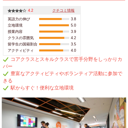
4.2
クチコミ情報
英語力の伸び
3.8
立地環境
5.0
授業内容
3.9
クラスの雰囲気
4.2
留学生の国籍割合
3.5
アクティビティ
4.0
コアクラスとスキルクラスで苦手分野をしっかりカ
バー
豊富なアクティビティやボランティア活動に参加で
きる
駅からすぐ！便利な立地環境