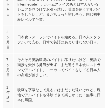
ヶ
Intermediate）。ホームステイのあと日本人がいる
月
シェアを見つけてお引っ越し。英語を使うアルバイ
目
トをしたいけど、まだちょっと難しそう。同じ初中
級レベルで卒業。
2
ヶ
日本食レストランでバイトを始める。日本人スタッ
月
フがいて安心。日常で英語はあまり使わない日々。
目
7
そろそろ英語環境のバイトに移りたいけど、英語で
ヶ
面接を受ける勇気が出ず、また違う日本食レストラ
月
ンでアルバイト。ローカルでバイトをしてる日本人
目
の友達が羨ましい。
1
映画を字幕なしで見るにはまだまだ遠いけれど、現
年
地でアルバイトも体験できて楽しかった！無事に日
終
本に帰国。
了