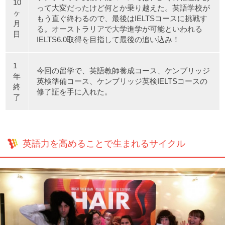
10
って大変だったけど何とか乗り越えた。英語学校が
ヶ
もう直ぐ終わるので、最後はIELTSコースに挑戦す
月
る。オーストラリアで大学進学が可能といわれる
目
IELTS6.0取得を目指して最後の追い込み！
1
今回の留学で、英語教師養成コース、ケンブリッジ
年
英検準備コース、ケンブリッジ英検IELTSコースの
終
修了証を手に入れた。
了
英語力を高めることで生まれるサイクル