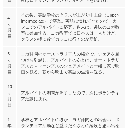
目
夜は日本食レストランでアルバイトを始める。
その後、英語学校のクラスが上がり中上級（Upper-
4
Intermediate）で卒業。英語に慣れてきたので、カ
ヶ
フェでのアルバイトに応募。週末は、趣味のヨガ教
月
室に参加する。ヨガ教室では日本人は一人だけど、
目
クラスの後に皆でカフェに行くのが新鮮。
5
ヨガ仲間のオーストラリア人の紹介で、シェアを見
ヶ
つけお引越し。アルバイトのあとは、オーストラリ
月
ア人とマレーシア人のシェアメイトと一緒に家で映
目
画を観る。朝から晩まで英語の生活を送る。
10
ヶ
アルバイトの期間が満了したので、次にボランティ
月
ア活動に挑戦。
目
1
学校とアルバイトのほか、ヨガ仲間との出会い、ボ
年
ランティア活動など盛りだくさんの経験と思い出を