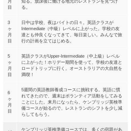
月
知る。放課後に働ける地元のレストランを見つけ
目
る。
3
日中は学校、夜はバイトの日々。英語クラスが
ヶ
Intermediate（中級）レベルに上がった。学校の友
月
達とも仲良くなってきて、毎日楽しい。みんなで旅
目
行の計画を立てはじめる。
5
英語クラスがUpper-Intermediate（中上級）レベル
ヶ
に上がった！ホリデー期間を使って、学校の友達と
月
ロードトリップに行く。オーストラリアの大自然を
目
満喫！
5週間の英語教師養成コースに挑戦する。英語に慣
6
れてきたので、週末はボランティア活動をしてみる
ヶ
ことにした。来月になったら、ケンブリッジ英検準
月
備コースが始るので、レストランのシフトを少し減
目
らしてもらう。
ケンブリッジ英検準備コースでは、多くの宿題があ