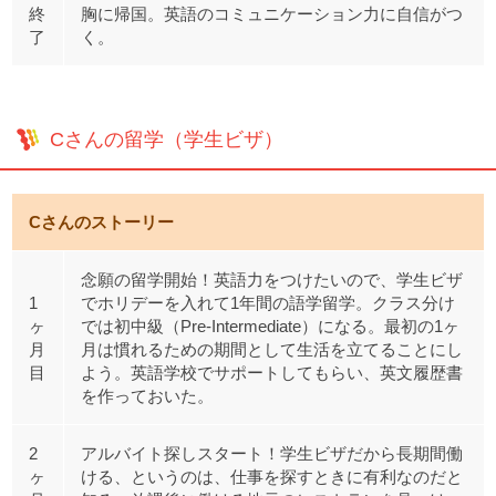
終
胸に帰国。英語のコミュニケーション力に自信がつ
了
く。
Cさんの留学（学生ビザ）
Cさんのストーリー
念願の留学開始！英語力をつけたいので、学生ビザ
1
でホリデーを入れて1年間の語学留学。クラス分け
ヶ
では初中級（Pre-Intermediate）になる。最初の1ヶ
月
月は慣れるための期間として生活を立てることにし
目
よう。英語学校でサポートしてもらい、英文履歴書
を作っておいた。
2
アルバイト探しスタート！学生ビザだから長期間働
ヶ
ける、というのは、仕事を探すときに有利なのだと