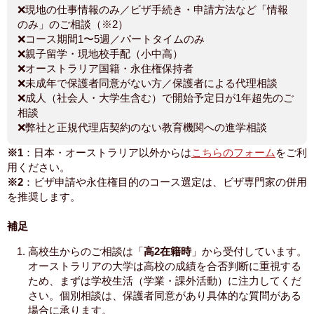
❌現地の仕事情報のみ／ビザ手続き・申請方法など「情報
のみ」のご相談（※2）
❌コース期間1〜5週／パートタイムのみ
❌親子留学・現地校手配（小中高）
❌オーストラリア国籍・永住権保持者
❌未成年で保護者同意がない方／保護者による代理相談
❌成人（社会人・大学生含む）で開始予定日が1年超先のご
相談
❌弊社と正規代理店契約のない教育機関への進学相談
※1
：日本・オーストラリア以外からは
こちらのフォーム
をご利
用ください。
※2
：ビザ申請や永住権目的のコース選定は、ビザ専門家の併用
を推奨します。
補足
高校生からのご相談は「
高2在籍時
」から受付しています。
オーストラリアの大学は高校の成績を合否判断に重視する
ため、まずは学校生活（学業・課外活動）に注力してくだ
さい。個別相談は、保護者同意があり具体的な質問がある
場合に承ります。