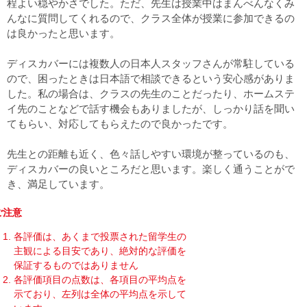
程よい穏やかさでした。ただ、先生は授業中はまんべんなくみ
んなに質問してくれるので、クラス全体が授業に参加できるの
は良かったと思います。
ディスカバーには複数人の日本人スタッフさんが常駐している
ので、困ったときは日本語で相談できるという安心感がありま
した。私の場合は、クラスの先生のことだったり、ホームステ
イ先のことなどで話す機会もありましたが、しっかり話を聞い
てもらい、対応してもらえたので良かったです。
先生との距離も近く、色々話しやすい環境が整っているのも、
ディスカバーの良いところだと思います。楽しく通うことがで
き、満足しています。
ご注意
各評価は、あくまで投票された留学生の
主観による目安であり、絶対的な評価を
保証するものではありません
各評価項目の点数は、各項目の平均点を
示ており、左列は全体の平均点を示して