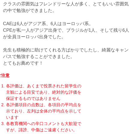
クラスの雰囲気はフレンドリーな人が多く、とてもいい雰囲気
の中で勉強ができました。
CAEは6人がアジア系、6人はヨーロッパ系。
CPEが私一人がアジア出身で、ブラジルが1人、そして残り6人
が全員ヨーロッパ出身でした。
先生も積極的に助けてくれる方ばかりでしたし、綺麗なキャン
パスで勉強することができました。
とてもお薦めです！
ご注意
各評価は、あくまで投票された留学生の
主観による目安であり、絶対的な評価を
保証するものではありません
各評価項目の点数は、各項目の平均点を
示ており、左列は全体の平均点を示して
います
各教育機関への辛口コメントも大歓迎で
すが、誹謗、中傷はご遠慮ください。