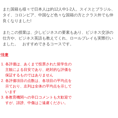
また国籍も様々で日本人は約12人中1-2人。スイスとブラジル、
タイ、コロンビア、中国など色々な国籍の方とクラス外でも仲
良くなりました!
またこの授業は、少しビジネスの要素もあり、ビジネス交渉の
仕方や、ビジネス英語も教えてくれ、ロールプレイも実際行い
ました。 おすすめできるコースです。
ご注意
各評価は、あくまで投票された留学生の
主観による目安であり、絶対的な評価を
保証するものではありません
各評価項目の点数は、各項目の平均点を
示ており、左列は全体の平均点を示して
います
各教育機関への辛口コメントも大歓迎で
すが、誹謗、中傷はご遠慮ください。