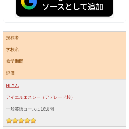
投稿者
学校名
修学期間
評価
HIさん
アイエルエスシー（アデレード校）
一般英語コースに16週間