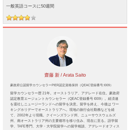
一般英語コースに50週間
齋藤 新 / Arata Saito
豪政府公認留学カウンセラーPIER認定資格保持（QEAC登録番号:I009）
留学カウンセラー歴 21年。オーストラリア、アデレード在住。豪政府
認定教育エージェントカウンセラー（QEAC登録番号 I009）。経済連
を退社しニュージーランドへの留学を決意。留学を終え、今後は ワー
キングホリデーでオーストラリアへ。現地の旅行会社勤務などを経
て、2002年より現職。クイーンズランド州、ニューサウスウェルズ
州、南オーストラリア州の主要都市を移り住み、現在に至る。語学留
学、TAFE専門、大学・大学院留学への留学相談、アデレードオフィス