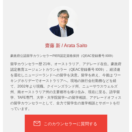
齋藤 新 / Arata Saito
豪政府公認留学カウンセラーPIER認定資格保持（QEAC登録番号:I009）
留学カウンセラー歴 21年。オーストラリア、アデレード在住。豪政府
認定教育エージェントカウンセラー（QEAC登録番号 I009）。経済連
を退社しニュージーランドへの留学を決意。留学を終え、今後は ワー
キングホリデーでオーストラリアへ。現地の旅行会社勤務などを経
て、2002年より現職。クイーンズランド州、ニューサウスウェルズ
州、南オーストラリア州の主要都市を移り住み、現在に至る。語学留
学、TAFE専門、大学・大学院留学への留学相談、アデレードオフィス
の留学カウンセラーとして、全力で留学生の進学相談とサポートを行
っています。
このカウンセラーに質問する