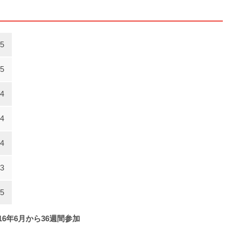
5
5
4
4
4
3
5
16年6月から36週間参加