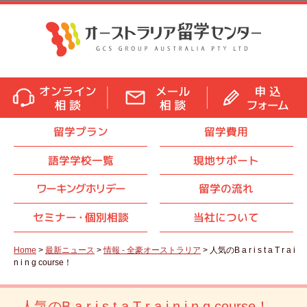
留学プラン
留学費用
語学学校一覧
現地サポート
ワーキングホリデー
留学の流れ
セミナ
ー・
個別相談
当社について
Home
>
最新ニュース
>
情報 - 全豪オーストラリア
> 人気のB a r i s t a T r a i
n i n g course！
人気のB a r i s t a T r a i n i n g course！