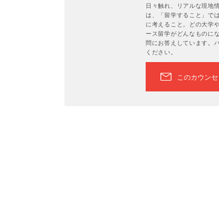
日々触れ、リアルな現地
は、「留学すること」で
に考えること。どの大学
ース留学がどんなものに
問にお答えしています。
ください。
このカウンセ