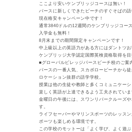
ここより安いケンブリッジコースは無い！
パースに新しくできたビーチのすぐそばの語
現在格安キャンペーン中です！
通常3840ドルの12週間のケンブリッジコース
入学金も無料！
8月末までの期間限定キャンペーンです！
中上級以上の英語力がある方にはダントツお
ケンブリッジ大学認定国際英検資格取得を目
■グローバルビレッジパースビーチ校のご案
パースの一番人気、スカボロービーチから徒
ロケーション抜群の語学学校。
授業は他の生徒や教師と多くコミュニケーシ
楽しく英語が上達できるよう工夫されていま
金曜日の午後には、スワンリバークルーズや
す。
ライフセーバーやマリンスポーツのレッスン
ポーツも楽しめる環境です。
この学校のモットーは「よく学び、よく遊ぶ