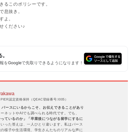
きるこのポリシーです。
で息抜き。
すよ。
せください♪
る。
をGoogleで先取りできるようになります！
yakawa
IER認定資格保持（QEAC登録番号:I005）
。
パースにいるからこそ、お伝えできることがあり
ーネットやAIでも調べられる時代です。でも、
合っているのか」「卒業後につながる留学にするに
といった答えは、一人ひとり違います。私はパース
校の様子や生活環境、学生さんたちのリアルな声に