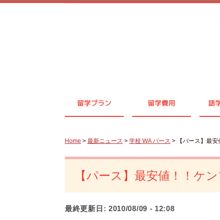
留学プラン
留学費用
語
Home
>
最新ニュース
>
学校 WA パース
> 【パース】最安
【パース】最安値！！ケンブ
最終更新日:
2010/08/09 - 12:08