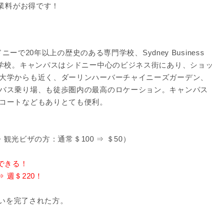
授業料がお得です！
myは、シドニーで20年以上の歴史のある専門学校、Sydney Business
と姉妹校の英語学校。キャンパスはシドニー中心のビジネス街にあり、ショッ
大学からも近く、ダーリンハーバーチャイニーズガーデン、
バス乗り場、も徒歩圏内の最高のロケーション。キャンパス
コートなどもありとても便利。
・観光ビザの方：通常＄100 ⇒ ＄50）
できる！
⇒ 週＄220！
払いを完了された方。
＞