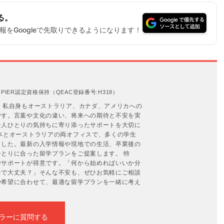
る。
をGoogleで先取りできるようになります！
IER認定資格保持（QEAC登録番号:H318）
。私自身もオーストラリア、カナダ、アメリカへの
です。言葉や文化の違い、将来への期待と不安を実
一人ひとりの気持ちに寄り添ったサポートを大切に
本とオーストラリアの両オフィスで、多くの学生
ました。最新の入学情報や現地での生活、卒業後の
とりに合った留学プランをご提案します。 特
学サポートが得意です。「何から始めればいいか分
力で大丈夫？」そんな不安も、ぜひお気軽にご相談
や希望に合わせて、最適な留学プランを一緒に考え
ラーに質問する