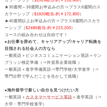
カラーシップ（
$1320相当-約￥118,800
）
★30週間～39週間お申込みの方⇒プラス6週間のス
カラーシップ（
$1920相当-約￥172,800
）
★40週間以上お申込みの方⇒プラス8週間のスカラ
ーシップ（
$2480相当-約￥223,200
）
コースの組み合わせは自由です！
●お仕事を辞めて、キャリアアップ/キャリア転換を
目指される社会人の方なら
一般英語＋ビジネスコミュニケーション英語＋ケン
ブリッジ検定準備（⇒外資系企業就職 ）
一般英語＋進学準備英語⇒専門学校/大学進学（⇒
専門分野で学んだことを生かして就職）
●海外留学で新しい自分を見つけたい方
一般英語＋
カスタマーサービス英語
＋進学英語（⇒
大学・専門学校進学）