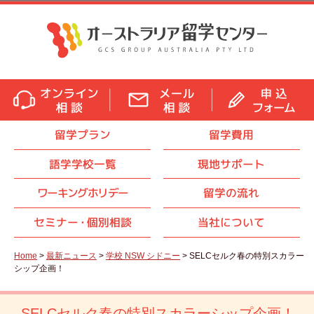
留学プラン
留学費用
語学学校一覧
現地サポート
ワーキングホリデー
留学の流れ
セミナ
ー・
個別相談
当社について
Home
>
最新ニュース
>
学校 NSW シドニー
> SELCセルク春の特別スカラー
シップ企画！
SELCセルク春の特別スカラーシップ企画！