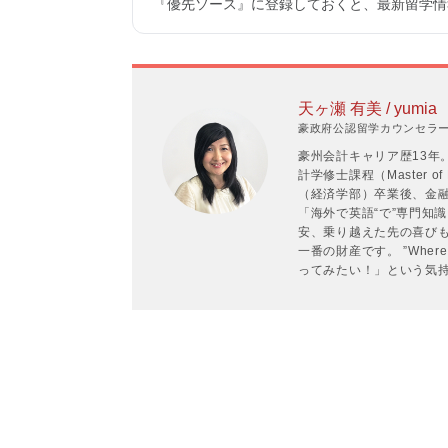
『優先ソース』に登録しておくと、最新留学情報
天ヶ瀬 有美 / yumia
豪政府公認留学カウンセラーP
豪州会計キャリア歴13年
計学修士課程（Master of P
（経済学部）卒業後、金
「海外で英語“で”専門知
安、乗り越えた先の喜び
一番の財産です。 ”Where the
ってみたい！」という気