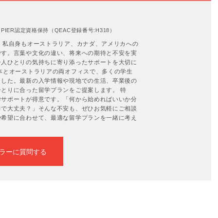
IER認定資格保持（QEAC登録番号:H318）
。私自身もオーストラリア、カナダ、アメリカへの
です。言葉や文化の違い、将来への期待と不安を実
一人ひとりの気持ちに寄り添ったサポートを大切に
本とオーストラリアの両オフィスで、多くの学生
ました。最新の入学情報や現地での生活、卒業後の
とりに合った留学プランをご提案します。 特
学サポートが得意です。「何から始めればいいか分
力で大丈夫？」そんな不安も、ぜひお気軽にご相談
や希望に合わせて、最適な留学プランを一緒に考え
ラーに質問する