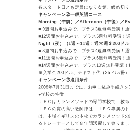
各スタート日とも定員になり次第、締め切り
キャンペーン②一般英語コース
Morning（午前）／Afternoon（午後）／
■ 9週間お申込みで、プラス3週無料受講！通常
■12週間お申込みで、プラス5週無料受講！通常
Night（夜）（1週～11週：通常週＄200ドル
■ 8週間お申込みで、プラス4週無料受講！通常
■11週間お申込みで、プラス6週無料受講！通常
■14週間お申込みで、プラス10週無料受講！通
※入学金200ドル、テキスト代（25ドル/冊
キャンペーン②適用条件
2008年7月31日までに、お申し込み手続き
●学校の特徴
ＪＥＣはカランメソッドの専門学校で、教師
ＪＥＣの質の高い教師陣は、ＪＥＣ専属のト
は、本場イギリスの本校でカランメソッドの
るトレーナーとして８年間活躍して参りまし