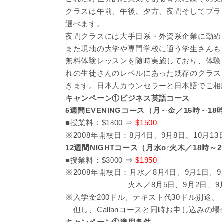
クラスは午前、午後、夕方、夜間そしてプラ
選べます。
夜間クラスには大手日系・外資系企業に勤め
また現地の大学や専門学校に通う学生さんも
無料体験レッスンを随時実施しており、体験
れの生徒さんのレベルにあった既存のクラス
きます。日本人カウンセラーと日本語でご相
キャンペーン①ビジネス英語コース
5週間EVENINGコース（月～金／15時～18
■授業料：$1800 ⇒
$1500
※2008年開校日：8月4日、9月8日、10月13
12週間NIGHTコース（月水or火木／18時～
■授業料：$3000 ⇒
$1950
※2008年開校日：月水／8月4日、9月1日、9
火木／8月5日、9月2日、9月
※入学金200ドル、テキスト代30ドル別途。
但し、Callanコースと同時お申し込みの
キャンペーン①適用条件