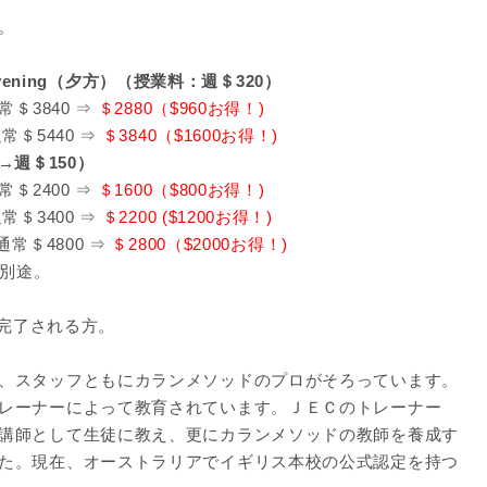
。
Evening（夕方）（授業料：週＄320）
＄3840 ⇒
＄2880（$960お得！)
＄5440 ⇒
＄3840（$1600お得！)
→週＄150）
＄2400 ⇒
＄1600（$800お得！)
＄3400 ⇒
＄2200 ($1200お得！)
常＄4800 ⇒
＄2800（$2000お得！)
）別途。
を完了される方。
、スタッフともにカランメソッドのプロがそろっています。
レーナーによって教育されています。ＪＥＣのトレーナー
講師として生徒に教え、更にカランメソッドの教師を養成す
た。現在、オーストラリアでイギリス本校の公式認定を持つ