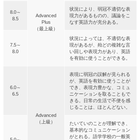
状況により、弱冠不適切な表
8.0～
Advanced
現力があるものの、議論をこ
8.5
Plus
なす英語力が充分ある。
（最上級）
状況によっては、不適切な表
7.5～
現があるが、殆どの複雑な言
8.0
い回しや表現力があり、英語
を有効に使うことができる。
表現に弱冠の誤解が見られる
が、英語を有効に使うことが
6.0～
でき、表現力豊かな、コミュ
6.5
ニケーションを取ることもで
きる。日常の生活で不便を感
じることは、ほとんどない。
Advanced
（上級）
たいていのことが理解でき、
基本的なコミュニケーション
がとれる。語学学校の一般英
5.0～