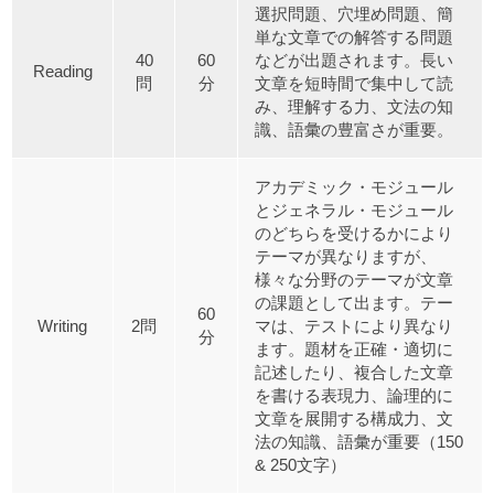
選択問題、穴埋め問題、簡
単な文章での解答する問題
40
60
などが出題されます。長い
Reading
問
分
文章を短時間で集中して読
み、理解する力、文法の知
識、語彙の豊富さが重要。
アカデミック・モジュール
とジェネラル・モジュール
のどちらを受けるかにより
テーマが異なりますが、
様々な分野のテーマが文章
の課題として出ます。テー
60
Writing
2問
マは、テストにより異なり
分
ます。題材を正確・適切に
記述したり、複合した文章
を書ける表現力、論理的に
文章を展開する構成力、文
法の知識、語彙が重要（150
& 250文字）