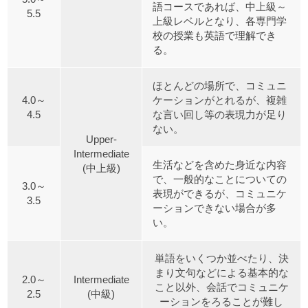
語コースであれば、中上級～
5.5
上級レベルとなり、各専門学
校の授業も英語で理解でき
る。
ほとんどの場所で、コミュニ
4.0～
ケーションがとれるが、複雑
4.5
な言い回し等の表現力が足り
ない。
Upper-
Intermediate
生活などを含めた身近な内容
(中上級)
で、一般的なことについての
3.0～
表現ができるが、コミュニケ
3.5
ーションできない場合が多
い。
単語をいくつか並べたり、決
まり文句などによる基本的な
2.0～
Intermediate
こと以外、会話でコミュニケ
2.5
(中級)
ーションをろることが難し