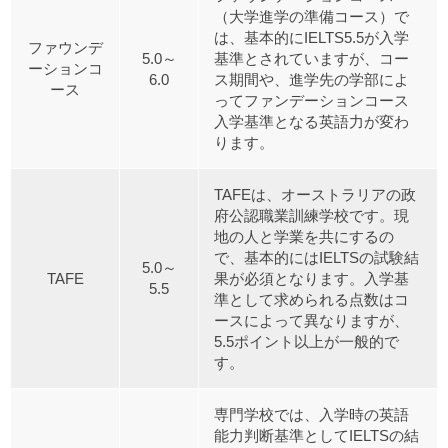
（大学進学の準備コース）で
は、基本的にIELTS5.5が入学
ファウンデ
5.0～
基準とされていますが、コー
ーションコ
6.0
ス期間や、進学先の学部によ
ース
ってファンデーションコース
入学基準となる英語力が変わ
ります。
TAFEは、オーストラリアの政
府公認職業訓練学校です。現
地の人と学業を共にするの
で、基本的にはIELTSの試験結
5.0～
TAFE
果が必須となります。入学基
5.5
準として求められる点数はコ
ースによって異なりますが、
5.5ポイント以上が一般的で
す。
専門学校では、入学時の英語
能力判断基準としてIELTSの結