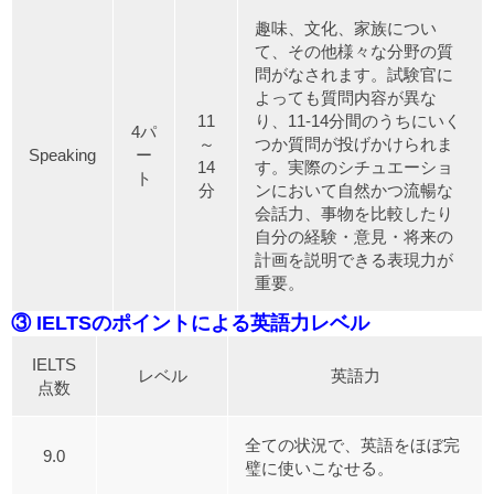
趣味、文化、家族につい
て、その他様々な分野の質
問がなされます。試験官に
よっても質問内容が異な
11
り、11-14分間のうちにいく
4パ
～
つか質問が投げかけられま
Speaking
ー
14
す。実際のシチュエーショ
ト
分
ンにおいて自然かつ流暢な
会話力、事物を比較したり
自分の経験・意見・将来の
計画を説明できる表現力が
重要。
③ IELTSのポイントによる英語力レベル
IELTS
レベル
英語力
点数
全ての状況で、英語をほぼ完
9.0
璧に使いこなせる。