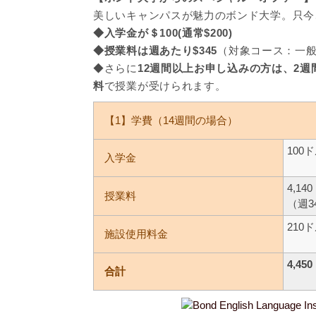
美しいキャンパスが魅力のボンド大学。只今、
◆入学金が＄100(通常$200)
◆授業料は週あたり$345
（対象コース：一
◆さらに
12週間以上お申し込みの方は、2週
料
で授業が受けられます。
【1】学費（14週間の場合）
100
入学金
4,14
授業料
（週3
210
施設使用料金
4,4
合計