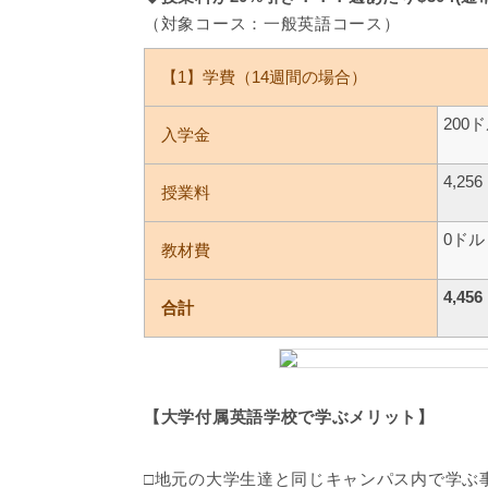
（対象コース：一般英語コース）
【1】学費（14週間の場合）
200
入学金
4,2
授業料
0ドル
教材費
4,4
合計
【大学付属英語学校で学ぶメリット】
□地元の大学生達と同じキャンパス内で学ぶ