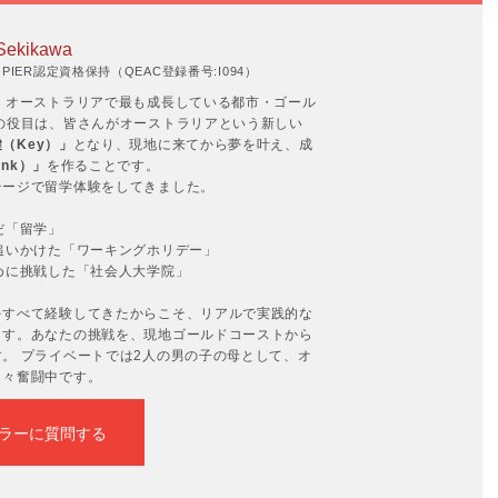
Sekikawa
IER認定資格保持（QEAC登録番号:I094）
。オーストラリアで最も成長している都市・ゴール
の役目は、皆さんがオーストラリアという新しい
（Key）」
となり、現地に来てから夢を叶え、成
nk）」
を作ることです。
テージで留学体験をしてきました。
だ「留学」
追いかけた「ワーキングホリデー」
めに挑戦した「社会人大学院」
をすべて経験してきたからこそ、リアルで実践的な
ます。あなたの挑戦を、現地ゴールドコーストから
。 プライベートでは2人の男の子の母として、オ
日々奮闘中です。
ラーに質問する