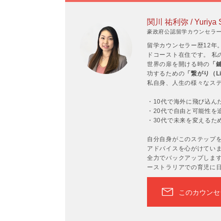
関川 祐利弥 / Yuriya 
豪政府公認留学カウンセラーP
留学カウンセラー歴12年
ドコースト在住です。 私
世界の扉を開ける時の
「鍵
功するための
「繋がり（Li
私自身、人生の様々なス
・10代で海外に飛び込ん
・20代で自由と可能性を
・30代で未来を変えるた
自分自身がこのステップ
アドバイスを心がけてい
全力でバックアップします
ーストラリアでの育児に
このカウンセ