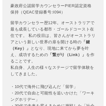
豪政府公認留学カウンセラーPIER認定資格
保持（QEAC登録番号:I094）
留学カウンセラー歴12年。オーストラリアで
最も成長している都市・ゴールドコースト在
住です。 私の役目は、皆さんがオーストラリ
アという新しい世界の扉を開ける時の
「鍵
（Key）」
となり、現地に来てから夢を叶
え、成功するための
「繋がり（Link）」
を作
ることです。
私自身、人生の様々なステージで留学体験を
してきました。
・10代で海外に飛び込んだ「留学」
・20代で自由と可能性を追いかけた「ワーキ
ングホリデー」
・30代で未来を変えるために挑戦した「社会