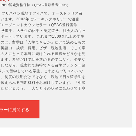
IER認定資格保持（QEAC登録番号:I008）
。ブリスベン現地オフィスで、オーストラリア留
います。2002年にワーキングホリデーで渡豪
エージェントカウンセラー（QEAC登録番号
の大学進学、大学生の休学・認定留学、社会人のキャ
ポートしています。 これまで1500名以上の学生
るのは、留学は「入学できるか」だけで決めるもの
。英語力、成績、費用、ビザ、現地生活、そして卒
その人にとって本当に続けられる選択かどうかを見
います。希望だけで話を進めるのではなく、必要な
えしながら、現実的で納得できる留学プランを一緒
ベンで留学している学生、これからブリスベンで
て、制度の説明だけではなく、現地で日々留学生を
そ伝えられる判断材料をお届けしています。「相談
いただけるよう、一人ひとりの状況に合わせて丁寧
ラーに質問する