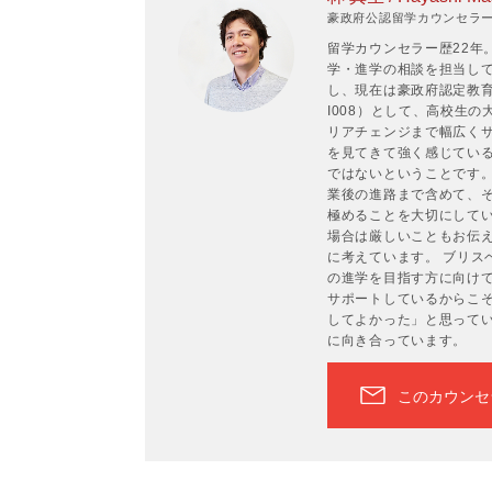
豪政府公認留学カウンセラーP
留学カウンセラー歴22年
学・進学の相談を担当して
し、現在は豪政府認定教育
I008）として、高校生
リアチェンジまで幅広くサ
を見てきて強く感じてい
ではないということです
業後の進路まで含めて、
極めることを大切にして
場合は厳しいこともお伝
に考えています。 ブリス
の進学を目指す方に向け
サポートしているからこ
してよかった」と思って
に向き合っています。
このカウンセ