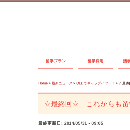
留学プラン
留学費用
語
Home
>
最新ニュース
>
QLDでギャップイヤー！
> ☆最
☆最終回☆ これからも留
最終更新日:
2014/05/31 - 09:05