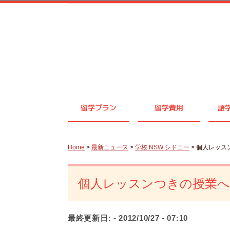
留学プラン
留学費用
語
Home
>
最新ニュース
>
学校 NSW シドニー
> 個人レッ
個人レッスンつきの授業
最終更新日:
- 2012/10/27 - 07:10