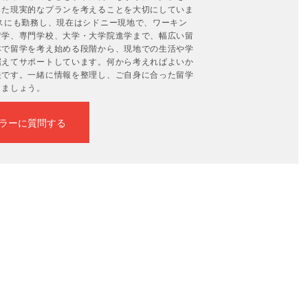
った現実的なプランを考えることを大切にしていま
スにも勤務し、現在はシドニー現地で、ワーキン
留学、専門学校、大学・大学院進学まで、幅広い留
本で留学を考え始める段階から、現地での生活や学
据えてサポートしています。何から考えればよいか
夫です。一緒に情報を整理し、ご自身に合った留学
きましょう。
ラーに質問する