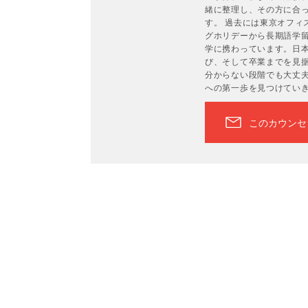
緒に整理し、その方に合
す。 過去には東京オフィ
グホリデーから長期語学
学に携わっています。日
び、そして卒業までを見
分からない段階でも大丈
への第一歩を見つけてい
このカウンセ