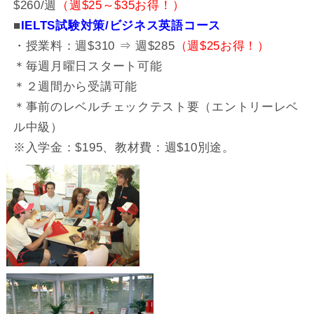
$260/週
（週$25～$35お得！）
■
IELTS試験対策/ビジネス英語コース
・授業料：週$310 ⇒ 週$285
（週$25お得！）
＊毎週月曜日スタート可能
＊２週間から受講可能
＊事前のレベルチェックテスト要（エントリーレベ
ル中級）
※入学金：$195、教材費：週$10別途。