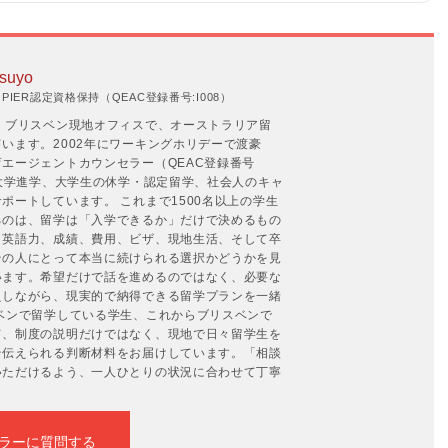
suyo
IER認定資格保持（QEAC登録番号:I008）
。ブリスベン現地オフィスで、オーストラリア留
います。2002年にワーキングホリデーで渡豪
エージェントカウンセラー（QEAC登録番号
の大学進学、大学生の休学・認定留学、社会人のキャ
ポートしています。 これまで1500名以上の学生
るのは、留学は「入学できるか」だけで決めるもの
。英語力、成績、費用、ビザ、現地生活、そして卒
その人にとって本当に続けられる選択かどうかを見
います。希望だけで話を進めるのではなく、必要な
えしながら、現実的で納得できる留学プランを一緒
ベンで留学している学生、これからブリスベンで
て、制度の説明だけではなく、現地で日々留学生を
そ伝えられる判断材料をお届けしています。「相談
いただけるよう、一人ひとりの状況に合わせて丁寧
ラーに質問する