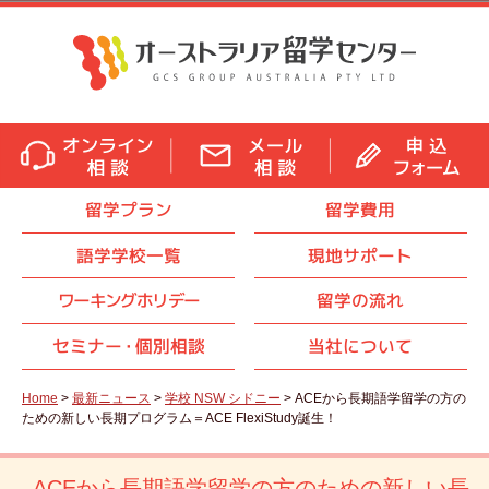
留学プラン
留学費用
語学学校一覧
現地サポート
ワーキングホリデー
留学の流れ
セミナ
ー・
個別相談
当社について
Home
>
最新ニュース
>
学校 NSW シドニー
> ACEから長期語学留学の方の
ための新しい長期プログラム＝ACE FlexiStudy誕生！
ACEから長期語学留学の方のための新しい長