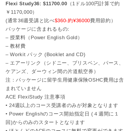
Flexi Study36: $11700.00
（1ドル100円計算で約
￥1170,000）
(通常36週受講と比べ
$360-約¥36000
費用節約）
パッケージに含まれるもの:
– 授業料（Power English Gold）
– 教材費
– Workit パック (Booklet and CD)
– エアーリンク（シドニー、ブリスベン、パース、
ケアンズ、ダーウィン間の片道航空券）
注：パッケージに留学生用健康保険OSHC費用は含
まれていません
ACE FlexiStudy 注意事項
• 24週以上のコース受講者のみが対象となります
• Power Englishのコース開始指定日 (４週間に１
回)からのみのスタートとなります
• ほとんどのACEのコースに無料で変更ができます