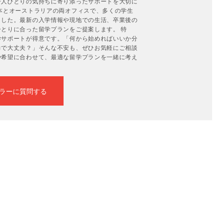
一人ひとりの気持ちに寄り添ったサポートを大切に
本とオーストラリアの両オフィスで、多くの学生
ました。最新の入学情報や現地での生活、卒業後の
とりに合った留学プランをご提案します。 特
学サポートが得意です。「何から始めればいいか分
力で大丈夫？」そんな不安も、ぜひお気軽にご相談
や希望に合わせて、最適な留学プランを一緒に考え
ラーに質問する