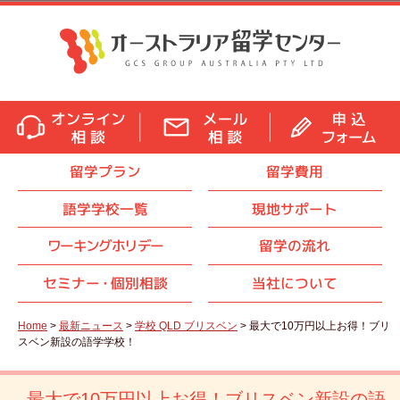
留学プラン
留学費用
語学学校一覧
現地サポート
ワーキングホリデー
留学の流れ
セミナ
ー・
個別相談
当社について
Home
>
最新ニュース
>
学校 QLD ブリスベン
> 最大で10万円以上お得！ブリ
スベン新設の語学学校！
最大で10万円以上お得！ブリスベン新設の語