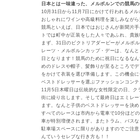
日本とは一味違った、メルボルンでの競馬の
10月31日から11月7日にかけて行われる
おしゃれにワインや高級料理を楽しみながら
競馬といえば、日本ではおじさんが新聞片手
トでは町中が正装をした人々であふれ、貴族
まず、31日のビクトリアダービーがメルボル
レーツ・メルボルンカップ・デーは、なんと
日となります！競馬のために祝日になるなん
めのドレスや帽子、髪飾りが至るところでデ
をかけて衣装を選び準備します。この機会に
ベストドレッサーを選ぶファッションコンテ
11月5日木曜日は伝統的な女性限定の日、
街に繰り出します。そして最終日はエミレー
ます。なんと子供のベストドレッサーを決め
すべてのレースは市内から電車で10分ほど
車が特別増便されます。またトラム、バスな
駐車場スペースに限りがありますのでご注意
んていうセレブな行き方も！！