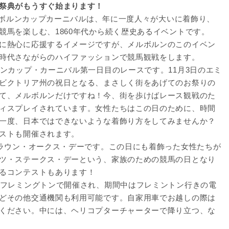
祭典がもうすぐ始まります！
メルボルンカップカーニバルは、年に一度人々が大いに着飾り、
競馬を楽しむ、1860年代から続く歴史あるイベントです。
に熱心に応援するイメージですが、メルボルンのこのイベン
時代さながらのハイファッションで競馬観戦をします。
ンカップ・カーニバル第一日目のレースです。11月3日のエミ
ビクトリア州の祝日となる、まさしく街をあげてのお祭りの
て、メルボルンだけですね！今、街を歩けばレース観戦のた
ィスプレイされています。女性たちはこの日のために、時間
一度、日本ではできないような着飾り方をしてみませんか？
ストも開催されます。
クラウン・オークス・デーです。この日にも着飾った女性たちが
ツ・ステークス・デーという、家族のための競馬の日となり
るコンテストもあります！
のフレミングトンで開催され、期間中はフレミントン行きの電
どその他交通機関も利用可能です。自家用車でお越しの際は
ください。中には、ヘリコプターチャーターで降り立つ、な