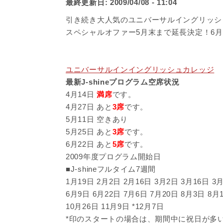
最終更新日:
2009/04/08 - 11:04
引き続き大人気のユニバーサルイングリッシュカ
スペシャルオファー5月末まで延長決定！6
ユニバーサルインイングリッシュカレッジ
最新J-shineプログラム空席状況
4月14日
満席
です。
4月27日 あと
3席
です。
5月11日 空きあり
5月25日 あと
3席
です。
6月22日 あと
5席
です。
2009年度プログラム開始日
■J-shineフルタイム7週間
1月19日 2月2日 2月16日 3月2日 3月16日 3月
6月9日 6月22日 7月6日 7月20日 8月3日 8月1
10月26日 11月9日 *12月7日
*印のスタートの場合は、期間中に祝日が多