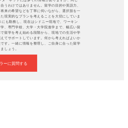
に合うわけではありません。留学の目的や英語力、
、将来の希望などを丁寧に伺いながら、選択肢を一
った現実的なプランを考えることを大切にしていま
スにも勤務し、現在はシドニー現地で、ワーキン
留学、専門学校、大学・大学院進学まで、幅広い留
本で留学を考え始める段階から、現地での生活や学
据えてサポートしています。何から考えればよいか
夫です。一緒に情報を整理し、ご自身に合った留学
きましょう。
ラーに質問する