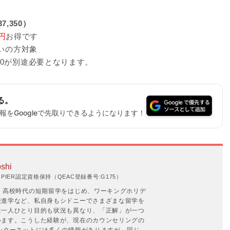
7,350）
0円
お得です
払いの方対象
10が別途必要となります。
る。
をGoogleで先取りできるようになります！
shi
IER認定資格保持（QEAC登録番号:G175）
。高校時代の短期留学をはじめ、ワーキングホリデ
校進学など、私自身もシドニーでさまざまな留学を
は一人ひとり目的も状況も異なり、「正解」が一つ
います。こうした経験が、現在のカウンセリングの
ンターネットには多くの情報がありますが、同じ