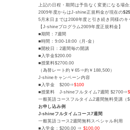
上記の日程・期間は予告なく変更になる場合
2009年度からはJ-shine正規料金が現在の
$2
5月末日までは2008年度と引き続き同様の
【J-shineプログラム2009年度正規料金】
■期間：7週間
■時間：9:00-18:00（月-金）
■開校日：2週間毎の開講
■入学金$200.00
■授業料$2700.00
（為替レート約￥65⇒約￥188,500）
J-shineキャンペーン内容
■入学金 $200⇒
$100
■授業料 J-shineフルタイム7週間 $2700⇒
一般英語コースフルタイム2週間無料受講（$
お申し込み例
J-shineフルタイムコース7週間
一般英語コース2週間無料スペシャル利用
■入学金：$200.00 ⇒
$100.00