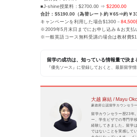
■J-shine授業料：$2700.00 ⇒
$2200.00
合計：$5190.00（為替レート約￥65⇒約￥33
キャンペーンを利用した場合$1300－
84,50
※2009年5月末日までにお申し込み＆お支
※一般英語コース無料受講の場合は教材費$
留学の成功は、知っている情報量で決ま
『優先ソース』に登録しておくと、最新留学情報
大越 麻結 / Mayu Oko
豪政府公認留学カウンセラーP
留学カウンセラー歴23年
ー、学生ビザでの専門学
経験してきました。留学
ではないことを実感して
土台になっています。 イ