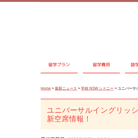
留学プラン
留学費用
語
Home
>
最新ニュース
>
学校 NSW シドニー
> ユニバーサ
ユニバーサルイングリッシュカ
新空席情報！