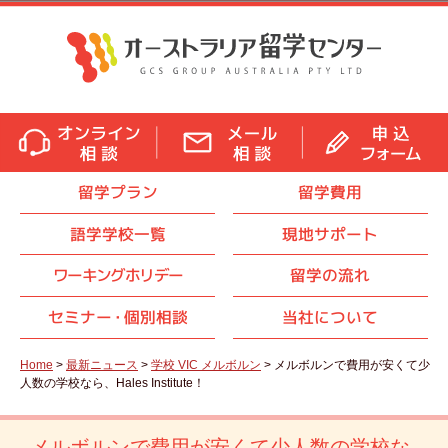
留学プラン
留学費用
語学学校一覧
現地サポート
ワーキングホリデー
留学の流れ
セミナ
ー・
個別相談
当社について
Home
>
最新ニュース
>
学校 VIC メルボルン
> メルボルンで費用が安くて少
人数の学校なら、Hales Institute！
メルボルンで費用が安くて少人数の学校な