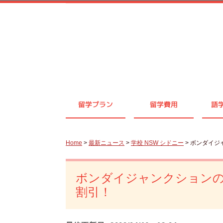
留学プラン
留学費用
語
Home
>
最新ニュース
>
学校 NSW シドニー
> ボンダイジャ
ボンダイジャンクションのMer
割引！