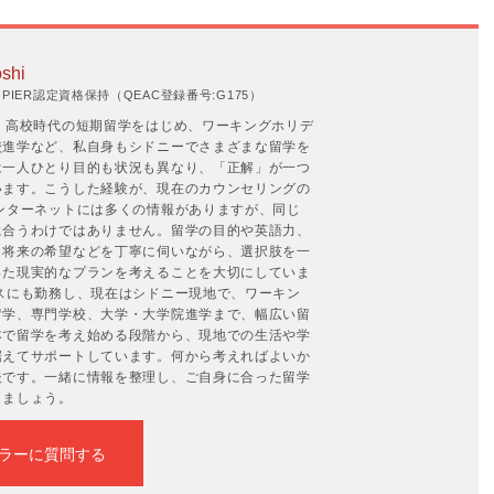
shi
IER認定資格保持（QEAC登録番号:G175）
。高校時代の短期留学をはじめ、ワーキングホリデ
校進学など、私自身もシドニーでさまざまな留学を
は一人ひとり目的も状況も異なり、「正解」が一つ
います。こうした経験が、現在のカウンセリングの
ンターネットには多くの情報がありますが、同じ
に合うわけではありません。留学の目的や英語力、
、将来の希望などを丁寧に伺いながら、選択肢を一
った現実的なプランを考えることを大切にしていま
スにも勤務し、現在はシドニー現地で、ワーキン
留学、専門学校、大学・大学院進学まで、幅広い留
本で留学を考え始める段階から、現地での生活や学
据えてサポートしています。何から考えればよいか
夫です。一緒に情報を整理し、ご自身に合った留学
きましょう。
ラーに質問する