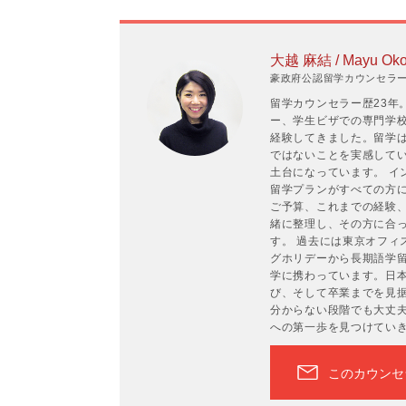
大越 麻結 / Mayu Oko
豪政府公認留学カウンセラーP
留学カウンセラー歴23年
ー、学生ビザでの専門学
経験してきました。留学
ではないことを実感して
土台になっています。 イ
留学プランがすべての方
ご予算、これまでの経験
緒に整理し、その方に合
す。 過去には東京オフィ
グホリデーから長期語学
学に携わっています。日
び、そして卒業までを見
分からない段階でも大丈
への第一歩を見つけてい
このカウンセ