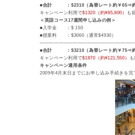
■
合計 ：$2310（為替レート約￥65⇒約￥1
キャンペーン利用で
$1320（約¥85,800）
も
＜英語コース17週間申し込みの例＞
■入学金 ：$ 150
■授業料 ：$3060（通常$4930）
————————————————————
■
合計 ：$3210（為替レート約￥75⇒約￥2
キャンペーン利用で
$1870（約¥121,550）
も
キャンペーン適用条件
2009年4月末日までにお申し込み手続きを