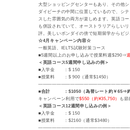
大型ショッピングセンターもあり、その他シ
ダイビーチの中間に位置しているので、シテ
スした雰囲気の両方が楽しめます。英語コー
も併設されていて、オーストラリアらしいリ
評。美しいボンダイの傍で短期留学からビジ
☆4月キャンペーン内容☆
一般英語、IELTS試験対策コース
■5週間以上のお申し込みで授業料週$290⇒
＜英語コース5週間申し込みの例＞
■入学金 ：$ 150
■授業料 ：$ 900（通常$1450）
————————————————————
■
合計 ：$1050（為替レート約￥65⇒約￥6
キャンペーン利用で
$550（約¥35,750）
も節
＜英語コース12週間申し込みの例＞
■入学金 ：$ 150
■授業料 ：$2160（通常$3480）
————————————————————