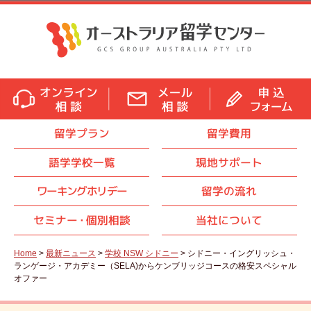
留学プラン
留学費用
語学学校一覧
現地サポート
ワーキングホリデー
留学の流れ
セミナ
ー・
個別相談
当社について
Home
>
最新ニュース
>
学校 NSW シドニー
> シドニー・イングリッシュ・
ランゲージ・アカデミー（SELA)からケンブリッジコースの格安スペシャル
オファー